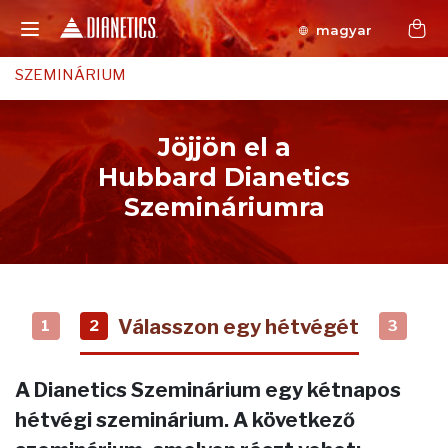
magyar
SZEMINÁRIUM
Jöjjön el a
Hubbard Dianetics
Szemináriumra
Válasszon egy hétvégét
1
2
3
A Dianetics Szeminárium egy kétnapos
hétvégi szeminárium. A következő