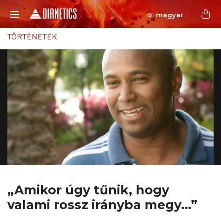
magyar
TÖRTÉNETEK
„Amikor úgy tűnik, hogy
valami
rossz irányba megy...”