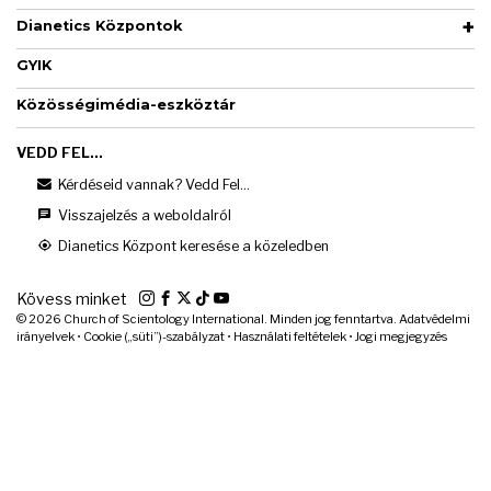
Dianetics Központok
GYIK
Közösségimédia-eszköztár
VEDD FEL...
Kérdéseid vannak? Vedd Fel...
Visszajelzés a weboldalról
Dianetics Központ keresése a közeledben
Kövess minket
© 2026
Church of Scientology International. Minden jog fenntartva.
Adatvédelmi
irányelvek
•
Cookie („süti”)-szabályzat
•
Használati feltételek
•
Jogi megjegyzés